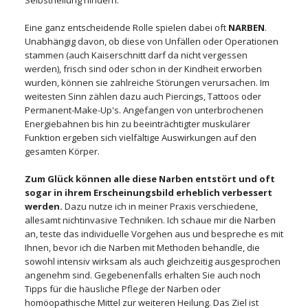
Selbstheilung hindern.
Eine ganz entscheidende Rolle spielen dabei oft
NARBEN
.
Unabhängig davon, ob diese von Unfällen oder Operationen
stammen (auch Kaiserschnitt darf da nicht vergessen
werden), frisch sind oder schon in der Kindheit erworben
wurden, können sie zahlreiche Störungen verursachen. Im
weitesten Sinn zählen dazu auch Piercings, Tattoos oder
Permanent-Make-Up's. Angefangen von unterbrochenen
Energiebahnen bis hin zu beeinträchtigter muskulärer
Funktion ergeben sich vielfältige Auswirkungen auf den
gesamten Körper.
Zum Glück können alle diese Narben entstört und oft
sogar in ihrem Erscheinungsbild erheblich verbessert
werden.
Dazu nutze ich in meiner Praxis verschiedene,
allesamt nichtinvasive Techniken. Ich schaue mir die Narben
an, teste das individuelle Vorgehen aus und bespreche es mit
Ihnen, bevor ich die Narben mit Methoden behandle, die
sowohl intensiv wirksam als auch gleichzeitig ausgesprochen
angenehm sind. Gegebenenfalls erhalten Sie auch noch
Tipps für die häusliche Pflege der Narben oder
homöopathische Mittel zur weiteren Heilung. Das Ziel ist