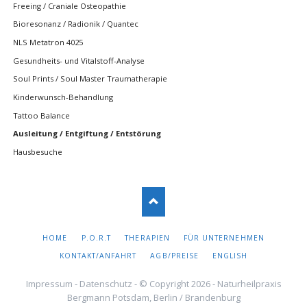
Freeing / Craniale Osteopathie
Bioresonanz / Radionik / Quantec
NLS Metatron 4025
Gesundheits- und Vitalstoff-Analyse
Soul Prints / Soul Master Traumatherapie
Kinderwunsch-Behandlung
Tattoo Balance
Ausleitung / Entgiftung / Entstörung
Hausbesuche
NAVIGATION
HOME
P.O.R.T
THERAPIEN
FÜR UNTERNEHMEN
ÜBERSPRINGEN
KONTAKT/ANFAHRT
AGB/PREISE
ENGLISH
Impressum
-
Datenschutz
- © Copyright 2026 - Naturheilpraxis
Bergmann Potsdam, Berlin / Brandenburg